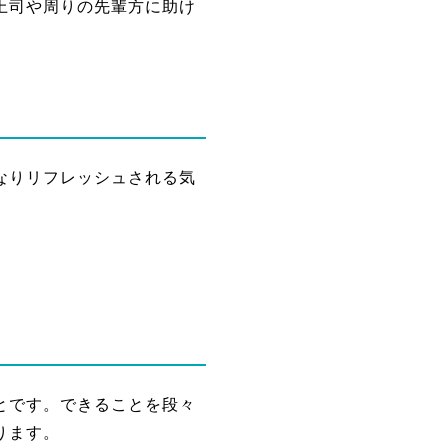
上司や周りの先輩方に助け
なりリフレッシュされる気
とです。できることを段々
ります。