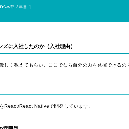
］
SDS本部
3年目
ンズに入社したのか（入社理由）
も優しく教えてもらい、ここでなら自分の力を発揮できるの
act/React Nativeで開発しています。
の雰囲気