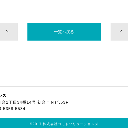
<
>
一覧へ戻る
ンズ
台1丁目34番14号
初台ＴＮビル3F
3-5358-5534
©2017 株式会社コモドソリューションズ